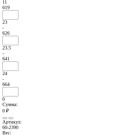
11
619
23
-
626
23.5
-
641
24
-
664
0
Сумма:
0 ₽
Артикул:
60-2390
Вес: