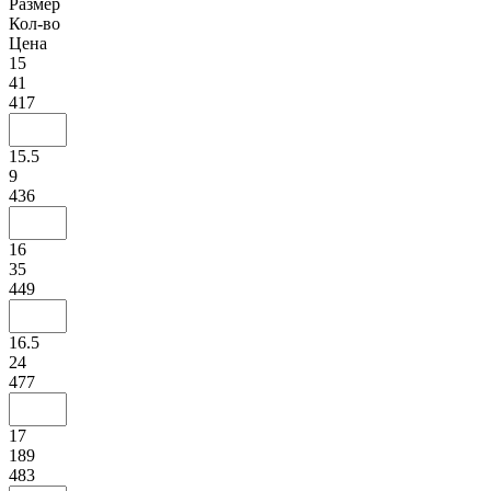
Размер
Кол-во
Цена
15
41
417
15.5
9
436
16
35
449
16.5
24
477
17
189
483