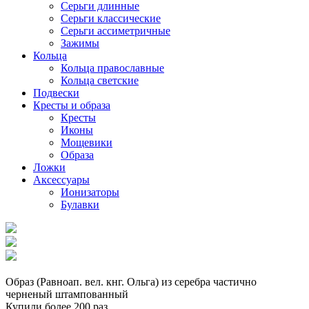
Серьги длинные
Серьги классические
Серьги ассиметричные
Зажимы
Кольца
Кольца православные
Кольца светские
Подвески
Кресты и образа
Кресты
Иконы
Мощевики
Образа
Ложки
Аксессуары
Ионизаторы
Булавки
Образ (Равноап. вел. кнг. Ольга) из серебра частично
черненый штампованный
Купили более 200 раз